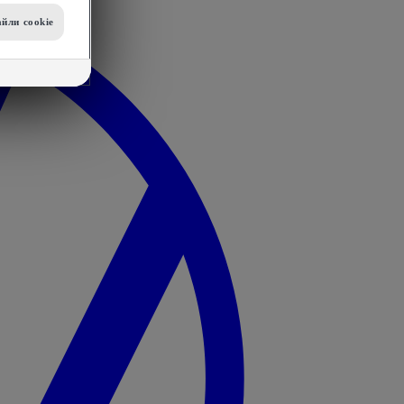
йли сookie