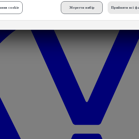
ння cookie
Зберегти вибір
Прийняти всі фа