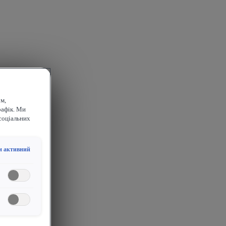
м,
рафік. Ми
соціальних
и активний