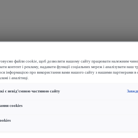
овуємо файли cookie, щоб дозволити нашому сайту працювати належним чино
ати контент і рекламу, надавати функції соціальних мереж і аналізувати наш т
ося інформацією про використання вами нашого сайту з нашими партнерами в 
ламі і аналітиці.
які є невід’ємною частиною сайту
Завжд
ання cookies
ookies