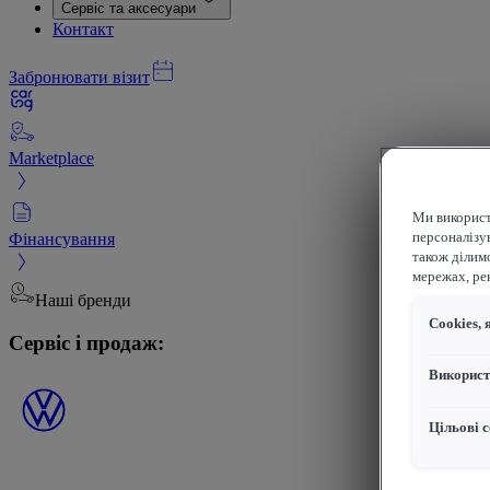
Сервіс та аксесуари
Контакт
Забронювати візит
Marketplace
Ми використ
Фінансування
персоналізув
також ділим
мережах, рек
Наші бренди
Сookies, 
Сервіс і продаж:
Використ
Цільові с