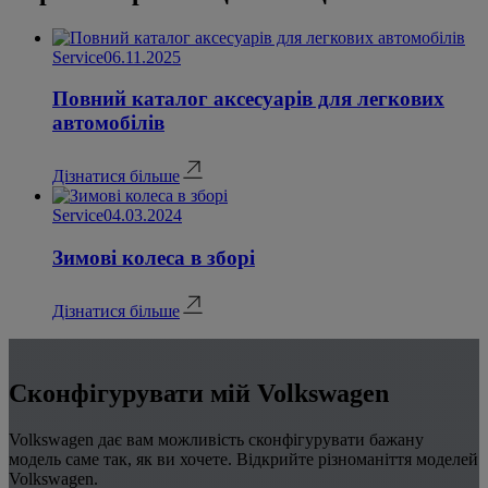
Service
06.11.2025
Повний каталог аксесуарів для легкових
автомобілів
Дізнатися більше
Service
04.03.2024
Зимові колеса в зборі
Дізнатися більше
Сконфігурувати мій Volkswagen
Volkswagen дає вам можливість сконфігурувати бажану
модель саме так, як ви хочете. Відкрийте різноманіття моделей
Volkswagen.