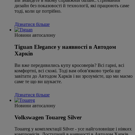
Ви знайдете в ньому справжній баланс: стриманий
дизайн без показовості й технології, які працюють саме
тоді, коли це потрібно.
Дізнатися більше
Новини автосалону
Tiguan Elegance у наявності в Автодом
Харків
Ви вже передивились купу кросоверів? Всі гарні, всі
комфортні, всі схожі. Тоді вам обов'язково треба ще
завітати до Автодом Харків і ви зрозумієте, що ми маємо
саме те що ви шукаєте.
Дізнатися більше
Новини автосалону
Volkswagen Touareg Silver
Touareg у комплектації Silver - усе найголовніше і ніяких
компромісів. Доступний в наявності в Автодом Харків.