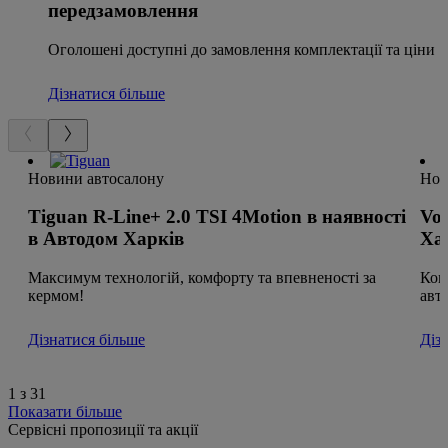
передзамовлення
Оголошені доступні до замовлення комплектації та ціни
Дізнатися більше
Новини автосалону
Нов
Tiguan R-Line+ 2.0 TSI 4Motion в наявності
Vol
в Автодом Харків
Ха
Максимум технологій, комфорту та впевненості за
Ком
кермом!
авто
Дізнатися більше
Діз
1 з 31
Показати більше
Сервісні пропозиції та акції