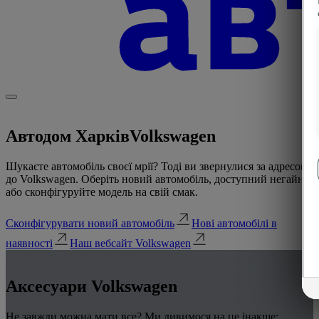
Автодом Харків
Volkswagen
Шукаєте автомобіль своєї мрії? Тоді ви звернулися за адресою
до Volkswagen. Оберіть новий автомобіль, доступний негайно,
або сконфігуруйте модель на свій смак.
Сконфігурувати новий автомобіль
Нові автомобілі в
наявності
Наш вебсайт Volkswagen
Аксесуари Volkswagen
Не завжди можна мати все? Ми дивимося на це інакше: