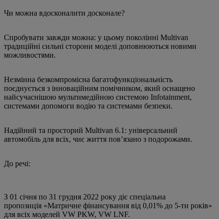
Чи можна вдосконалити досконале?
Спробувати завжди можна: у цьому поколінні Multivan
традиційні сильні сторони моделі доповнюються новими
можливостями.
Незмінна безкомпромісна багатофункціональність
поєднується з інноваційним помічником, який оснащено
найсучаснішою мультимедійною системою Infotainment,
системами допомоги водію та системами безпеки.
Надійний та просторий Multivan 6.1: універсальний
автомобіль для всіх, чиє життя повʼязано з подорожами.
До речi:
З 01 січня по 31 грудня 2022 року діє спеціальна
пропозиція «Матричне фінансування від 0,01% до 5-ти років»
для всіх моделей VW PKW, VW LNF.