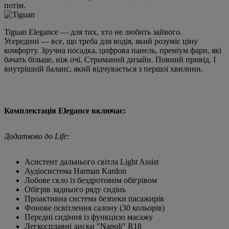
потім.
Tiguan Elegance — для тих, хто не любить зайвого.
Усередині — все, що треба для водія, який розуміє ціну
комфорту. Зручна посадка, цифрова панель, преміум фари, які
бачать більше, ніж очі. Стриманий дизайн. Повний привід. І
внутрішній баланс, який відчувається з першої хвилини.
Комплектація Elegance включає:
Додатково до Life:
Асистент дальнього світла Light Assist
Аудіосистема Harman Kardon
Лобове скло із бездротовим обігрівом
Обігрів заднього ряду сидінь
Проактивна система безпеки пасажирів
Фонове освітлення салону (30 кольорів)
Передні сидіння із функцією масажу
Легкосплавні диски "Napoli" R18