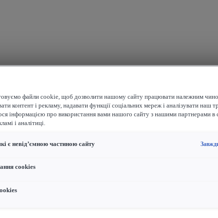
овуємо файли cookie, щоб дозволити нашому сайту працювати належним чино
ати контент і рекламу, надавати функції соціальних мереж і аналізувати наш т
ося інформацією про використання вами нашого сайту з нашими партнерами в 
ламі і аналітиці.
які є невід’ємною частиною сайту
Завжд
ання cookies
ookies