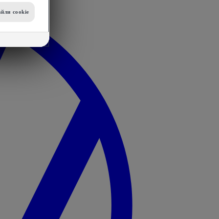
йли сookie