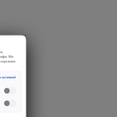
м,
рафік. Ми
соціальних
и активний