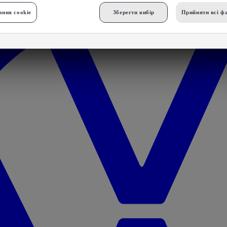
ння cookie
Зберегти вибір
Прийняти всі фа