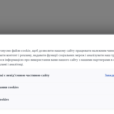
овуємо файли cookie, щоб дозволити нашому сайту працювати належним чино
ати контент і рекламу, надавати функції соціальних мереж і аналізувати наш т
ося інформацією про використання вами нашого сайту з нашими партнерами в 
ламі і аналітиці.
які є невід’ємною частиною сайту
Завжд
ання cookies
ookies