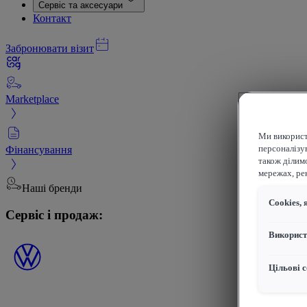
Сервіс та аксесуари
Контакт
Забронювати візит
Marketplace
Ми використ
Фінансування
персоналізув
також ділим
мережах, рек
Наші бренди
Сookies, 
Сервіс і продаж:
Використ
Цільові с