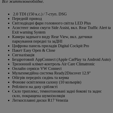
Все життєвонеобхідне.
2.0 TDI (150 к.с.) / 7-ступ. DSG
Передній привод
Світлодіодні фари головного світла LED Plus
Асистент зміни смуги Side Assist, вкл. Rear Traffic Alert ta
Exit warning System
Камера заднього виду Rear View, вкл. датчики
паркування передні та заДНІ
Цифрова панель приладів Digital Cockpit Pro
Пакет Easy Open & Close
Сигналізація
Бездротовий AppConnect (Apple CarPlay та Android Auto)
Тризонний клімат-контроль Air Care Climatronic
Онлайн сервіси VW Connect
Мультимедійна система Ready2Discover 12.9"
Обігрів передніх сидінь та керма
Фонове освітлення салону (10 кольорів)
Рейлінги на даху сріблясті
Скло триплекс, темнотоновані задні бокові та заднє
скло, покращена шумоізоляція
Легкосплавні диски R17 Venezia