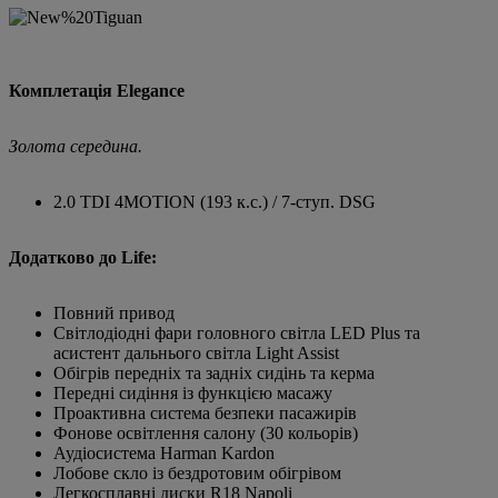
Комплетація Elegance
Золота середина.
2.0 TDI 4MOTION (193 к.с.) / 7-ступ. DSG
Додатково до Life:
Повний привод
Світлодіодні фари головного світла LED Plus та
асистент дальнього світла Light Assist
Обігрів передніх та задніх сидінь та керма
Передні сидіння із функцією масажу
Проактивна система безпеки пасажирів
Фонове освітлення салону (30 кольорів)
Аудіосистема Harman Kardon
Лобове скло із бездротовим обігрівом
Легкосплавні диски R18 Napoli